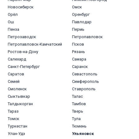
Новосибирск
Омск
Орёл
Оренбург
Ош
Павлодар
Пенза
Пермь
Петрозаводск
Петропавловск
Петропавловск‑Камчатский
Псков
Ростов‑на‑Дону
Рязань
Салехард
Самара
Санкт‑Петербург
Саранск
Саратов
Севастополь
Семей
Симферополь
Смоленск
Ставрополь
Сыктывкар
Талас
Талдыкорган
Тамбов
Тараз
Тверь
Томск
Тула
Туркестан
Тюмень
Улан‑Удэ
Ульяновск