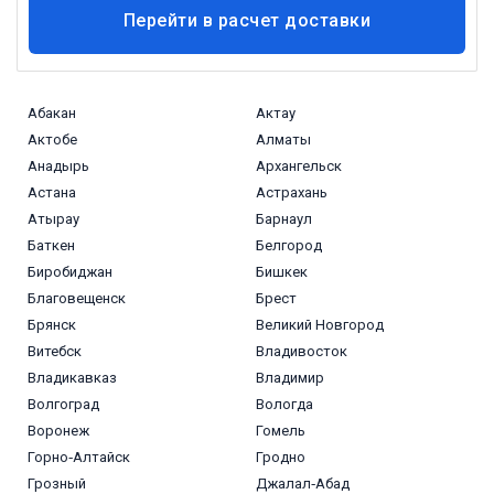
Перейти в расчет доставки
Абакан
Актау
Актобе
Алматы
Анадырь
Архангельск
Астана
Астрахань
Атырау
Барнаул
Баткен
Белгород
Биробиджан
Бишкек
Благовещенск
Брест
Брянск
Великий Новгород
Витебск
Владивосток
Владикавказ
Владимир
Волгоград
Вологда
Воронеж
Гомель
Горно‑Алтайск
Гродно
Грозный
Джалал‑Абад