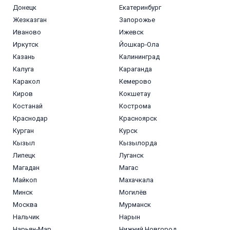
Донецк
Екатеринбург
Жезказган
Запорожье
Иваново
Ижевск
Иркутск
Йошкар‑Ола
Казань
Калининград
Калуга
Караганда
Каракол
Кемерово
Киров
Кокшетау
Костанай
Кострома
Краснодар
Красноярск
Курган
Курск
Кызыл
Кызылорда
Липецк
Луганск
Магадан
Магас
Майкоп
Махачкала
Минск
Могилёв
Москва
Мурманск
Нальчик
Нарын
Нарьян‑Мар
Нижний Новгород